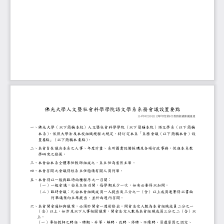
佛光大學
人文暨
社會科學學院
語文學
系系務會議設置要點
114
4
30
113
8
年
月
日
學年度第
次教務會議審議通過
一、佛光大學（以下簡稱本校）
人文暨
社會科學學院（以下簡稱本院）
語文
學系（以下簡稱
本系
）
，依照大學法及本校組織規程之規定，特訂定本系「系務會
（以下簡稱本會）
設
置要點」
（以下簡稱本要點
）
。
二、本會旨在議決本系之人事、年度計畫、系所圖書設備採購及各
學研究之發展。
三、本會由本系全體專任教師組成之
，
系主任為當然主席。
四、本會召開之會議得經系主任邀請有關人員列席。
五、本會得以一般與臨時兩種程序之一召開：
（一）
一般會議：由系主任召開，每學期至少一次，如有必要得以
（二）臨時會議：凡由本
會組織成員一人提出及三分之一（含）以上成員
列舉議案向主席提出，並於兩週內召開。
六、本會開會通知與議案，必須於開會一週前發出。開會法定人數
（含）以上。如涉及以下人事相關議案，開會法定人數為本會組
以
上。
（一）專任教師之聘任、聘期、升等、解聘、改聘、停聘、不續