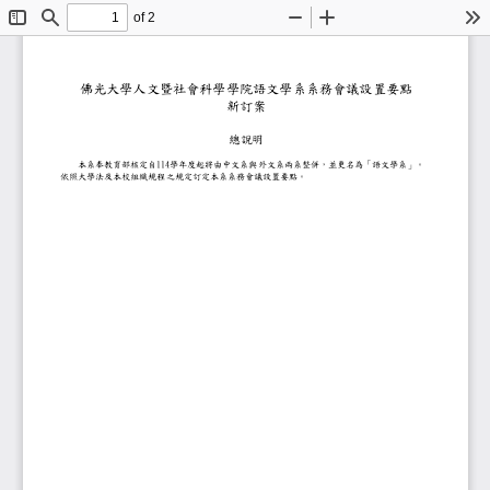
of 2
Toggle
Find
Zoom
Zoom
To
Sidebar
Out
In
佛光大學人文
暨社會科學
學院
語文學系系務會議設置要
新訂案
總說明
1
14
本系奉教育部核定自
學年度起將由中文系與外文系兩系整併，並更名為
依照大學法及本校組織規程之規定訂定本系系務會議設置要點。