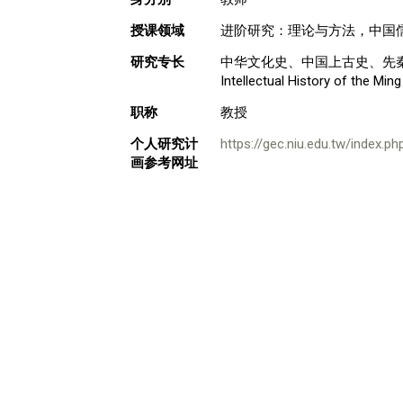
授课领域
进阶研究：理论与方法，中国
研究专长
中华文化史、中国上古史、先秦思想史、明朝思想史
Intellectual History of the Mi
职称
教授
个人研究计
https://gec.niu.edu.tw/index.
画参考网址
职称
讲座教授
学历
国立清华大学/历史学 博士
电话：886-3-9871000转21701