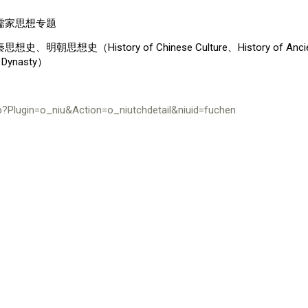
儒家思想专题
（History of Chinese Culture、History of Ancient China、
ng Dynasty）
php?Plugin=o_niu&Action=o_niutchdetail&niuid=fuchen