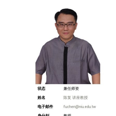
状态
兼任师资
姓名
陈复 讲座教授
电子邮件
fuchen@niu.edu.tw
身分别
教师