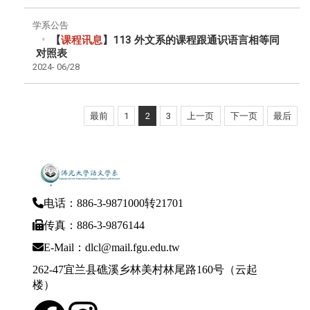
学系公告
【
课程讯息
】113 外文系的课程跟通识语言相等同
对照表
2024-
06/28
最前
1
2
3
上一页
下一页
最后
电话：886-3-9871000转21701
传真：886-3-9876144
E-Mail：dlcl@mail.fgu.edu.tw
262-47宜兰县礁溪乡林美村林尾路160号（云起
楼）