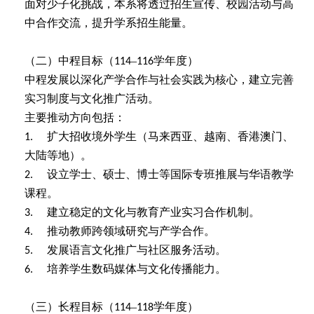
面对少子化挑战，本系将透过招生宣传、校园活动与高
中合作交流，提升学系招生能量。
（二）中程目标（
–
学年度）
114
116
中程发展以深化产学合作与社会实践为核心，建立完善
实习制度与文化推广活动。
主要推动方向包括：
扩大招收境外学生（马来西亚、越南、香港澳门、
1.
大陆等地）。
设立学士、硕士、博士等国际专班推展与华语教学
2.
课程。
建立稳定的文化与教育产业实习合作机制。
3.
推动教师跨领域研究与产学合作。
4.
发展语言文化推广与社区服务活动。
5.
培养学生数码媒体与文化传播能力。
6.
（三）长程目标（
–
学年度）
114
118