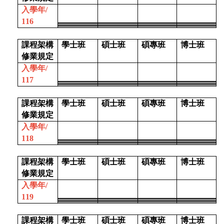
入學年/
116
課程架構
學士班
碩士班
碩專班
博士班
修業規定
入學年/
117
課程架構
學士班
碩士班
碩專班
博士班
修業規定
入學年/
118
課程架構
學士班
碩士班
碩專班
博士班
修業規定
入學年/
119
課程架構
學士班
碩士班
碩專班
博士班