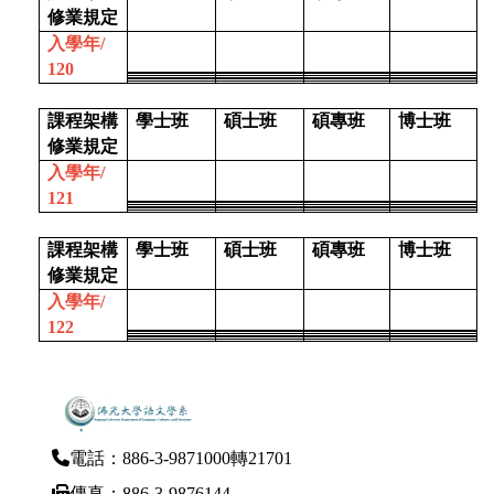
修業規定
入學年/
120
課程架構
學士班
碩士班
碩專班
博士班
修業規定
入學年/
121
課程架構
學士班
碩士班
碩專班
博士班
修業規定
入學年/
122
電話：886-3-9871000轉21701
傳真：886-3-9876144