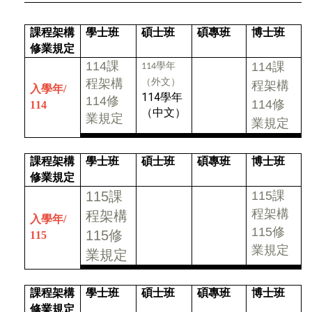
課程架構
學士班
碩士班
碩專班
博士班
修業規定
114課
114課
學年
114
程架構
（外文）
程架構
入學年/
114學年
114修
114修
114
（中文）
業規定
業規定
課程架構
學士班
碩士班
碩專班
博士班
修業規定
115課
115課
程架構
程架構
入學年/
115修
115修
115
業規定
業規定
課程架構
學士班
碩士班
碩專班
博士班
修業規定