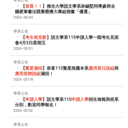
學系公告
【
恭喜！！
】佛光大學語文學系林錫堅同學參與全
國硬筆書法競賽榮獲大專組楷書「優選」
2026-
06/05
學系公告
【
考生
相
見歡
】語文學系115申請入學一階考生見面
會4月3日星期五
2026-
03/31
學系公告
【
繁星滿招
】恭喜115繁星推薦本系
應用英日語組
與
應用英韓語組
滿招！
2026-
03/18
學系公告
【
申請入學
】語文學系115
申請入學
招生海報與校系
分則，歡迎同學報名！
2026-
02/02
學系公告