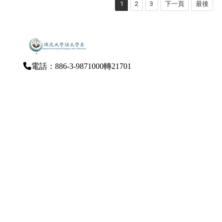
1
2
3
下一頁
最後
電話：886-3-9871000轉21701
傳真：886-3-9876144
E-Mail：dlcl@mail.fgu.edu.tw
262-47宜蘭縣礁溪鄉林美村林尾路160號（雲起
樓）
隱私權政策聲明
個資提供聲明