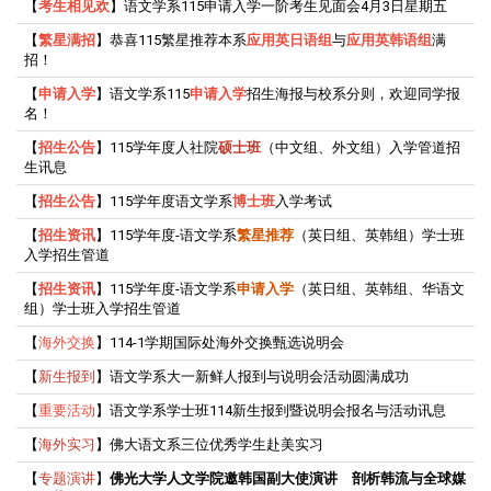
【
考生
相
见欢
】语文学系115申请入学一阶考生见面会4月3日星期五
【
繁星满招
】恭喜115繁星推荐本系
应用英日语组
与
应用英韩语组
满
招！
【
申请入学
】语文学系115
申请入学
招生海报与校系分则，欢迎同学报
名！
【
招生公告
】115学年度人社院
硕士班
（中文组、外文组）入学管道招
生讯息
【
招生公告
】115学年度语文学系
博士班
入学考试
【
招生资讯
】115学年度-语文学系
繁星推荐
（英日组、英韩组）学士班
入学招生管道
【
招生资讯
】115学年度-语文学系
申请入学
（英日组、英韩组、华语文
组）学士班入学招生管道
【
海外交换
】114-1学期国际处海外交换甄选说明会
【
新生报到
】语文学系大一新鲜人报到与说明会活动圆满成功
【
重要活动
】语文学系学士班114新生报到暨说明会报名与活动讯息
【
海外实习
】佛大语文系三位优秀学生赴美实习
【
专题演讲
】
佛光大学人文学院邀韩国副大使演讲 剖析韩流与全球媒