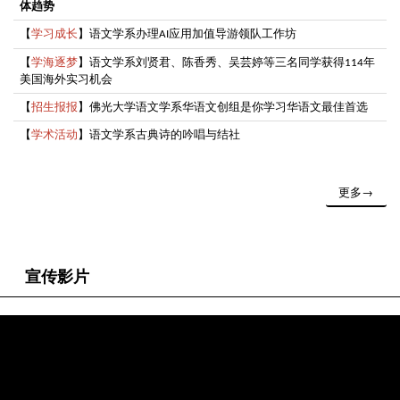
体趋势
【
学习成长
】语文学系办理
应用加值导游领队工作坊
AI
【
学海逐梦
】语文学系刘贤君、陈香秀、吴芸婷等三名同学获得
年
114
美国海外实习机会
【
招生报报
】佛光大学语文学系华语文创组是你学习华语文最佳首选
【
学术活动
】语文学系古典诗的吟唱与结社
更多→
宣传影片