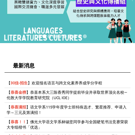
最新消息
【
30佳-招生
】欢迎报名语言与跨文化素养养成学分学程
【
恭喜金榜
】恭喜本系大三陈香秀同学提前毕业并录取世界顶尖名校—
伦敦大学学院教育研究院（UCL IOE）
【
恭喜满招
】语文学系115学年度学士班特殊选才、繁星推荐、申请入
学～三元及第满招！
【
恭喜！！
】佛光大学语文学系林锡坚同学参与全国硬笔书法竞赛荣获
大专组楷书「优选」