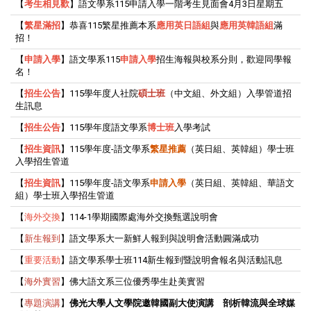
【
考生
相
見歡
】語文學系115申請入學一階考生見面會4月3日星期五
【
繁星滿招
】恭喜115繁星推薦本系
應用英日語組
與
應用英韓語組
滿
招！
【
申請入學
】語文學系115
申請入學
招生海報與校系分則，歡迎同學報
名！
【
招生公告
】115學年度人社院
碩士班
（中文組、外文組）入學管道招
生訊息
【
招生公告
】115學年度語文學系
博士班
入學考試
【
招生資訊
】115學年度-語文學系
繁星推薦
（英日組、英韓組）學士班
入學招生管道
【
招生資訊
】115學年度-語文學系
申請入學
（英日組、英韓組、華語文
組）學士班入學招生管道
【
海外交換
】114-1學期國際處海外交換甄選說明會
【
新生報到
】語文學系大一新鮮人報到與說明會活動圓滿成功
【
重要活動
】語文學系學士班114新生報到暨說明會報名與活動訊息
【
海外實習
】佛大語文系三位優秀學生赴美實習
【
專題演講
】
佛光大學人文學院邀韓國副大使演講 剖析韓流與全球媒