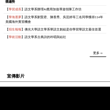
體趨勢
【
學習成長
】語文學系辦理
應用加值導遊領隊工作坊
AI
【
學海逐夢
】語文學系劉賢君、陳香秀、吳芸婷等三名同學獲得
年
114
美國海外實習機會
【
招生報報
】佛光大學語文學系華語文創組是你學習華語文最佳首選
【
學術活動
】語文學系古典詩的吟唱與結社
更多→
宣傳影片