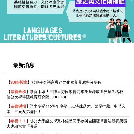
最新消息
【
30佳-招生
】歡迎報名語言與跨文化素養養成學分學程
【
恭喜金榜
】恭喜本系大三陳香秀同學提前畢業並錄取世界頂尖名校—
倫敦大學學院教育研究院（UCL IOE）
【
恭喜滿招
】語文學系115學年度學士班特殊選才、繁星推薦、申請入
學～三元及第滿招！
【
恭喜！！
】佛光大學語文學系林錫堅同學參與全國硬筆書法競賽榮獲
大專組楷書「優選」