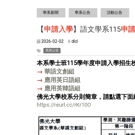
:::
學系新聞
學系公告
活動公告
【
申請入學
】語文學系115
申
2026-02-02
dlcl
系所公告
本系學士班115學年度申請入學招生
→
華語文創組
→
應用英日語組
→
應用英韓語組
佛光大學校系分則簡章，請點選下面
https://reurl.cc/rKr10O