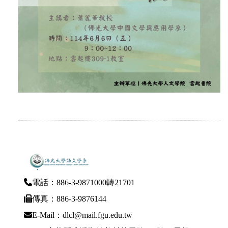
電話：886-3-9871000轉21701
傳真：886-3-9876144
E-Mail：dlcl@mail.fgu.edu.tw