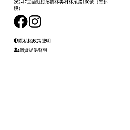
262-47宜蘭縣礁溪鄉林美村林尾路160號（雲起
樓）
隱私權政策聲明
個資提供聲明