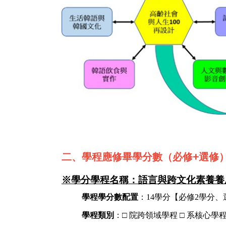
二、學程應修畢學分數（必修+選修
※
學分學程名稱：語言與跨文化素養養
學程學分數配置
：
14
學分【必修
2
學分、
學程類別
：
□
院跨領域學程
□
系核心學