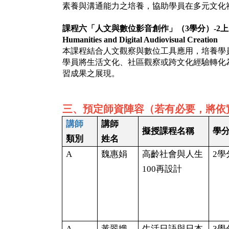
素養與溝通能力之培養，協助學員在多元文化
課程六「人文與數位影音創作」（
3
學分）
-2
上
Humanities and Digital Audiovisual Creation
本課程結合人文觀察與數位工具應用，培養學
學員將生活文化、社區觀察或跨文化經驗轉化
習成果之展現。
三、預定師資陣容（若有必要，將依
講師
講師
擬授課程名稱
學
類別
姓名
A
魏惠娟
高齡社會與人生
2
學
100
再設計
A
黃翠娥
生活日語與日本
3
學