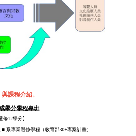
）與課程介紹。
成學分學程專班
選修
12
學分】
程
■
系專業選修學程（教育部
30+
專案計畫）