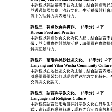
本課程以韓語基礎學習為主軸，結合韓國現代
並透過韓國飲食、流行文化、生活禮儀與社會
流中的理解力與表達能力。
課程三「韓國飲食與實作」（
3
學分）
-1
下
Korean Food and Practice
本課程以韓國飲食文化為切入點，結合語言學
儀，並安排實作與體驗活動，讓學員在實際操
解與互動能力。
課程四「蘭陽與吳沙社區文化」（
3
學分）
-2
下
Lanyang and Yilan Wusha Community Culture
本課程以在地社區文化為主軸，結合語言表達
引導學員學習如何以語言描述地方文化特色、
交流與文化認同。
課程五「語言與宗教文化」（
3
學分）
-1
下
Language and Religious Culture
本課程從語言使用角度探討宗教文化在日常生
式，進行課程導覽解說，課程內容涵蓋宗教相