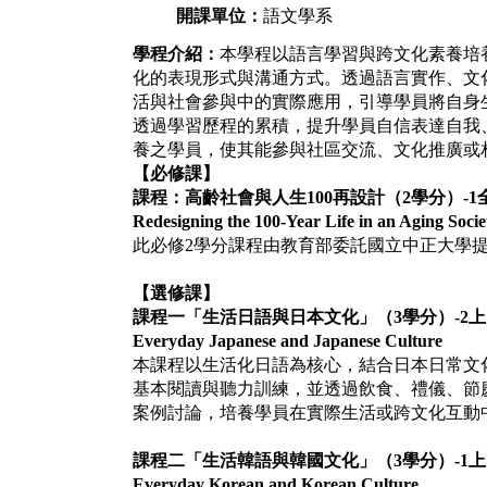
開課單位：
語文學系
學程介紹：
本學程以語言學習與跨文化素養培
化的表現形式與溝通方式。透過語言實作、文
活與社會參與中的實際應用，引導學員將自身
透過學習歷程的累積，提升學員自信表達自我
養之學員，使其能參與社區交流、文化推廣或
【必修課】
課程：高齡社會與人生
100
再設計（
2
學分）
-1
Redesigning the 100-Year Life in an Aging Socie
此必修
2
學分課程由教育部委託國立中正大學
【選修課】
課程一「生活日語與日本文化」（
3
學分）
-2
上
Everyday Japanese and Japanese Culture
本課程以生活化日語為核心，結合日本日常文
基本閱讀與聽力訓練，並透過飲食、禮儀、節
案例討論，培養學員在實際生活或跨文化互動
課程二「生活韓語與韓國文化」（
3
學分）
-1
上
Everyday Korean and Korean Culture