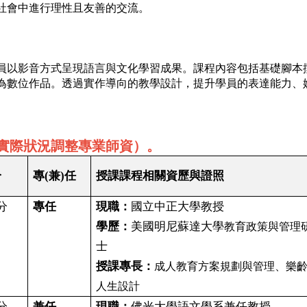
社會中進行理性且友善的交流。
員以影音方式呈現語言與文化學習成果。課程內容包括基礎腳本
為數位作品。透過實作導向的教學設計，提升學員的表達能力、
實際狀況調整專業師資）。
分
專
(
兼
)
任
授課課程相關資歷與證照
分
專任
現職：
國立中正大學
教授
學歷：
美國明尼蘇達大學
教育政策與管理
士
授課專長：
成人教育方案規劃與管理、樂
人生設計
分
兼任
現職：
佛光大學語文學系兼任教授