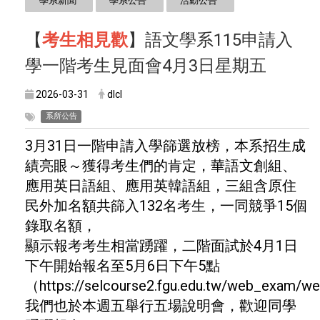
學系新聞
學系公告
活動公告
【
考生
相
見歡
】語文學系115申請入
學一階考生見面會4月3日星期五
2026-03-31
dlcl
系所公告
3月31日一階申請入學篩選放榜，本系招生成
績亮眼～獲得考生們的肯定，華語文創組、
應用英日語組、應用英韓語組，三組含原住
民外加名額共篩入132名考生，一同競爭15個
錄取名額，
顯示報考考生相當踴躍，二階面試於4月1日
下午開始報名至5月6日下午5點
（https://selcourse2.fgu.edu.tw/web_exam/w
我們也於本週五舉行五場說明會，歡迎同學