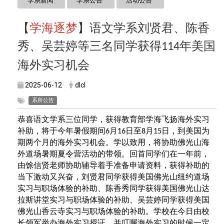
学系新闻
学系公告
活动公告
【
学海逐梦
】语文学系刘贤君、陈香
秀、吴芸婷等三名同学获得
年美国
114
海外实习机会
2025-06-12
dlcl
系所公告
恭喜语文学系三位同学，获得教育部学海飞扬海外实习
补助，将于今年暑假期间
月
日至
月
日，到美国为
6
16
8
15
期两个月的海外实习机会。学以致用，将协助佛光山海
外道场暑期夏令营活动的带领。回首同学们在一年前，
由馀信贤老师协助辅导着手准备申请资料，获得补助的
当下激动又兴奋，刘贤君同学获得美国佛光山纽约道场
实习与职场体验的补助、陈香秀同学获得美国佛光山达
拉斯讲堂实习与职场体验的补助、吴芸婷同学获得美国
佛光山香云寺实习与职场体验的补助。学校在今日由校
长领军举办海外实习授证，并叮嘱海外实习的时候一定