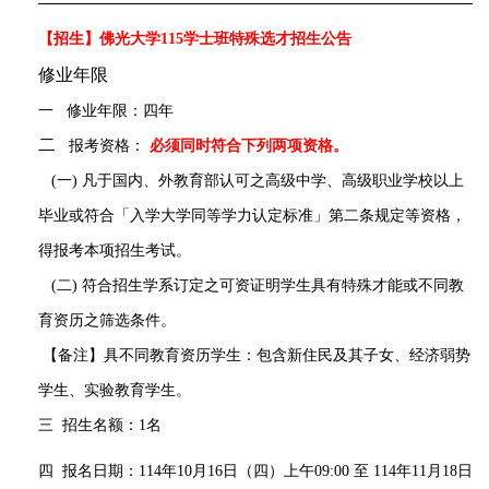
【招生】佛光大学115学士班特殊选才招生公告
修业年限
一
修业年限：四年
二
报考资格：
必须
同时符合下列两项资格。
(一) 凡于国内、外教育部认可之高级中学、高级职业学校以上
毕业或符合「入学大学同等学力认定标准」第二条规定等资格，
得报考本项招生考试。
(二) 符合招生学系订定之可资证明学生具有特殊才能或不同教
育资历之筛选条件。
【备注】具不同教育资历学生：包含新住民及其子女、经济弱势
学生、实验教育学生。
三
招生名额：1名
四
报名日期：114年10月16日
（四）上午09:00
至 114年11月18日