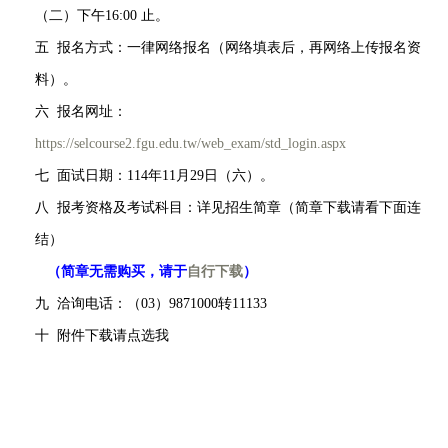
（二）下午16:00 止。
五
报名方式：一律网络报名（网络填表后，再网络上传报名资
料）。
六
报名网址：
https://selcourse2.fgu.edu.tw/web_exam/std_login.aspx
七
面试日期：114年11月29日
（六）。
八
报考资格及考试科目：详见招生简章（简章下载请看下面连
结）
（
简章无需购买，请于
自行下载
）
九
洽询电话：（03）9871000转11133
十
附件下载请点选我