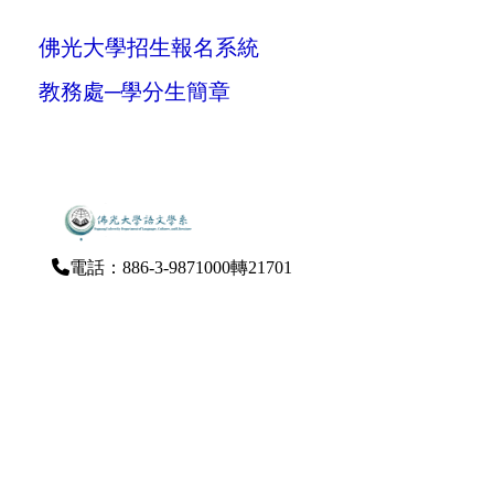
佛光大學招生報名系統
教務處─學分生簡章
電話：886-3-9871000轉21701
傳真：886-3-9876144
E-Mail：dlcl@mail.fgu.edu.tw
262-47宜蘭縣礁溪鄉林美村林尾路160號（雲起
樓）