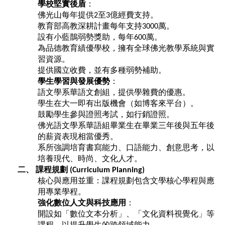
學校堅實後盾
：
佛光山每年提供
至
億經費支持。
2
3
教育部高教深耕計畫每年支持
萬。
3000
設有小藍鵲弱勢獎助，每年
萬。
600
為品德教育績優學校，擁有全球佛光教學系統與實
習資源。
提供國立收費，並有多種弱勢補助。
學生學習與發展優勢
：
語文學系華語文創組，提供學雜費的優惠。
學生在大一即有出版機會（如博客來平台）。
鼓勵學生參與證照考試，如行銷證照。
佛光語文學系華語組畢業生在畢業三年後與五年後
的薪資表現相當優秀。
系所強調培育書寫能力、口語能力、創意思考，以
培養現代、時尚、文化人才。
二、
課程規劃
(Curriculum Planning)
核心與應用並重：課程規劃包含文學核心學程與應
用專業學程。
強化數位人文與科技應用
：
開設如「數位文本分析」、「文化資料視覺化」等
課程，以提升學生的跨領域能力。