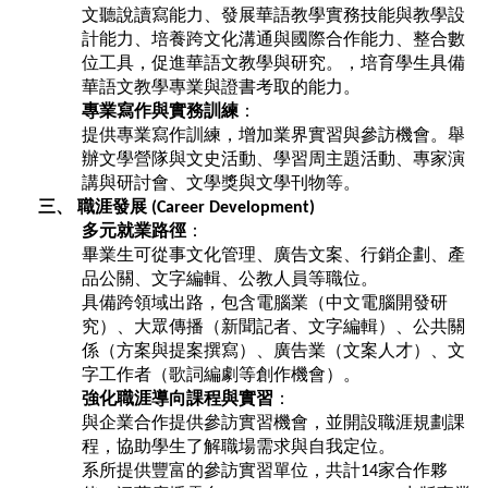
文聽說讀寫能力、發展華語教學實務技能與教學設
計能力、培養跨文化溝通與國際合作能力、整合數
位工具，促進華語文教學與研究。，培育學生具備
華語文教學專業與證書考取的能力。
專業寫作與實務訓練
：
提供專業寫作訓練，增加業界實習與參訪機會。舉
辦文學營隊與文史活動、學習周主題活動、專家演
講與研討會、文學獎與文學刊物等。
三、
職涯發展
(Career Development)
多元就業路徑
：
畢業生可從事文化管理、廣告文案、行銷企劃、產
品公關、文字編輯、公教人員等職位。
具備跨領域出路，包含電腦業（中文電腦開發研
究）、大眾傳播（新聞記者、文字編輯）、公共關
係（方案與提案撰寫）、廣告業（文案人才）、文
字工作者（歌詞編劇等創作機會）。
強化職涯導向課程與實習
：
與企業合作提供參訪實習機會，並開設職涯規劃課
程，協助學生了解職場需求與自我定位。
系所提供豐富的參訪實習單位，共計
家合作夥
14