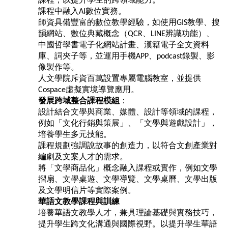
課程中融入
數位實務。
AI
師資具備豐富的數位教學經驗，如使用
教學、搜
GIS
韻網站、數位典藏概念（
、
辨識功能）、
QCR
LINE
中國哲學書電子化網站計畫、漢籍電子全文資料
庫、詞夾子等，並運用手機
、
錄製、影
APP
podcast
像製作等。
人文學院斥資百萬設置專屬電腦教室，並提供
虛擬實境導覽應用。
Cospace
發展跨域整合課程模組
：
設計結合文學與商業、媒體、設計等領域的課程，
例如「文化行銷與策展」、「文學與遊戲設計」，
培養學生多元技能。
課程規劃強調說故事的創造力，以符合文創產業對
編劇及文案人才的需求。
將「文學商品化」概念融入課程或實作，例如文學
摺扇、文學桌遊、文學導覽、文學桌曆、文學出版
及文學明信片等實際案例。
華語文教學課程與訓練
培養華語文教學人才，兼具理論基礎與實務技巧，
提升學生跨文化溝通與國際視野。以提升學生華語