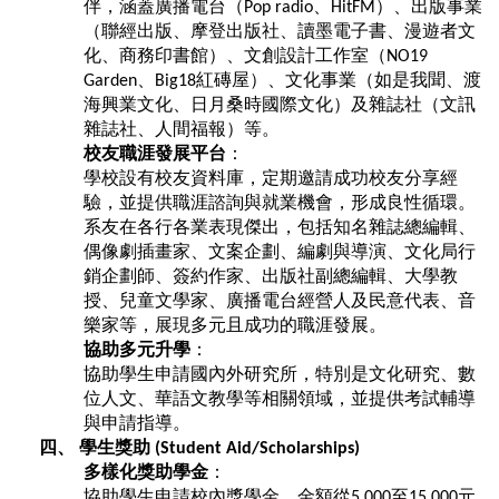
伴，涵蓋廣播電台（
、
）、出版事業
Pop radio
HitFM
（聯經出版、摩登出版社、讀墨電子書、漫遊者文
化、商務印書館）、文創設計工作室（
NO19
、
紅磚屋）、文化事業（如是我聞、渡
Garden
Big18
海興業文化、日月桑時國際文化）及雜誌社（文訊
雜誌社、人間福報）等。
校友職涯發展平台
：
學校設有校友資料庫，定期邀請成功校友分享經
驗，並提供職涯諮詢與就業機會，形成良性循環。
系友在各行各業表現傑出，包括知名雜誌總編輯、
偶像劇插畫家、文案企劃、編劇與導演、文化局行
銷企劃師、簽約作家、出版社副總編輯、大學教
授、兒童文學家、廣播電台經營人及民意代表、音
樂家等，展現多元且成功的職涯發展。
協助多元升學
：
協助學生申請國內外研究所，特別是文化研究、數
位人文、華語文教學等相關領域，並提供考試輔導
與申請指導。
四、
學生獎助
(Student Aid/Scholarships)
多樣化獎助學金
：
協助學生申請校內獎學金，金額從
至
元
5,000
15,000