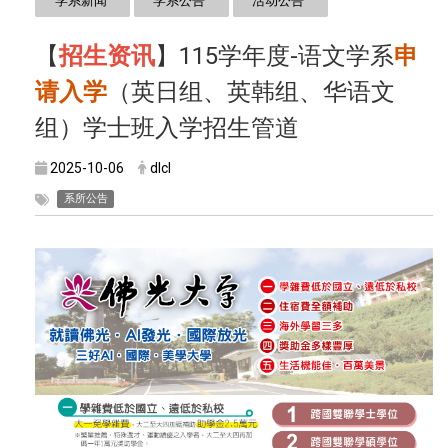
学系新闻
学系公告
活动公告
【
招生资讯
】115学年度-语文学系
申
请入学
（英日组、英韩组、华语文
组）学士班入学招生管道
2025-10-06
dlcl
系所公告