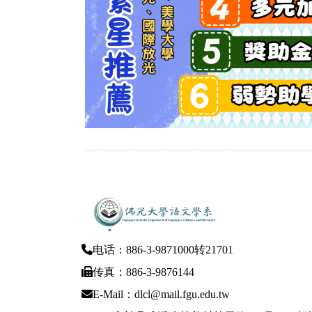
电话：886-3-9871000转21701
传真：886-3-9876144
E-Mail：dlcl@mail.fgu.edu.tw