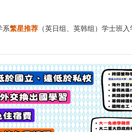
学系
繁星推荐
（英日组、英韩组）学士班入