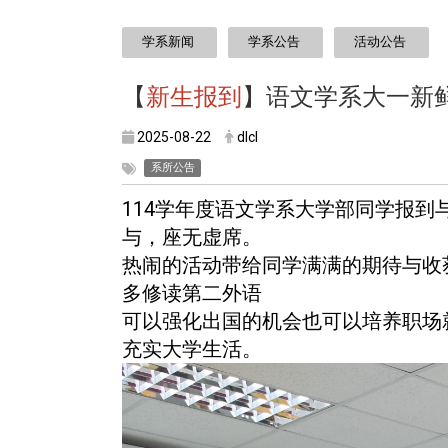
:::
学系新闻
学系公告
活动公告
【
新生报到
】语文学系大一新
2025-08-22
dlcl
系所公告
114学年度语文学系大学部同学报到
与，座无虚席。
热闹的活动带给同学满满的期待与收
多修读第二外语
可以强化出国的机会也可以培养职场
充实大学生活。