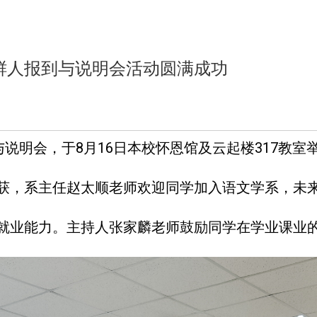
鲜人报到与说明会活动圆满成功
与说明会，于8月16日本校怀恩馆及云起楼317教
获，系主任赵太顺老师欢迎同学加入语文学系，未
就业能力。主持人张家麟老师鼓励同学在学业课业