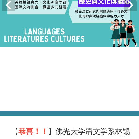
【
恭喜！！
】佛光大学语文学系林锡