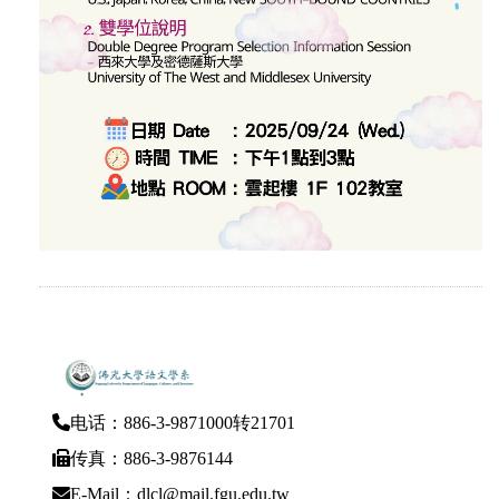
电话：886-3-9871000转21701
传真：886-3-9876144
E-Mail：dlcl@mail.fgu.edu.tw