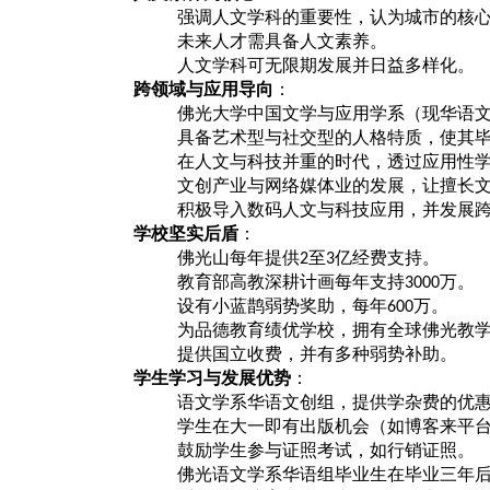
强调人文学科的重要性，认为城市的核
未来人才需具备人文素养。
人文学科可无限期发展并日益多样化。
跨领域与应用导向
：
佛光大学中国文学与应用学系（现华语
具备艺术型与社交型的人格特质，使其
在人文与科技并重的时代，透过应用性
文创产业与网络媒体业的发展，让擅长
积极导入数码人文与科技应用，并发展
学校坚实后盾
：
佛光山每年提供
至
亿经费支持。
2
3
教育部高教深耕计画每年支持
万。
3000
设有小蓝鹊弱势奖助，每年
万。
600
为品德教育绩优学校，拥有全球佛光教
提供国立收费，并有多种弱势补助。
学生学习与发展优势
：
语文学系华语文创组，提供学杂费的优
学生在大一即有出版机会（如博客来平
鼓励学生参与证照考试，如行销证照。
佛光语文学系华语组毕业生在毕业三年