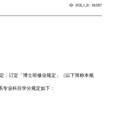
浏览人次:
36287
规定，订定「博士班修业规定」（以下简称本规
系专业科目学分规定如下：
主任签证后，交由系方存盘备查。指导教授因故更
如拟请本系荣誉教授及校外教师担任指导教授，须