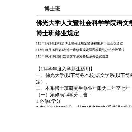
博士班
佛光大学人文暨社会科学学院语文
博士班修业规定
113
年
9
月
24
日第
2
次博士班修业规定暨课程规划小组会议通过
113
年
10
月
16
日第
3
次博士班修业规定暨课程规划小组会议通过
113
年
10
月
16
日第
1
次语文学系筹备处系务会议通过
【114学年度入学新生适用】
一、佛光大学(以下简称本校)语文学系(以下
定）。
二、本系博士班研究生修业年限为二年至七年
（一）须修满24学分，含：
1.必修6学分
2.专业选修18学分，其中得含跨校/系选课6学
（二）一、二年级研究生每学期须至少修读专
三、本系博士班研究生应于第二学年第一学期
换时亦同。指导教授以本系专任副教授（含）