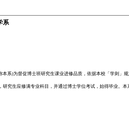
学系
简称本系)为督促博士班研究生课业进修品质，依据本校「学则」
，研究生应修满专业科目，并通过博士学位考试，始得毕业。本
分。
业科目一门，修读上限为12学分（二年级下学期不设下限）。
期末考周结束前缴交「论文指导教授选定表」，经指导教授及系
以上之教师为原则，但经系主任同意，得请其他系所教师担任。