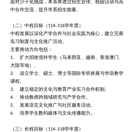
面对少子化挑战，本系将透过招生宣传、校园活动与高
中合作交流，提升学系招生能量。
（二）中程目标（
–
学年度）
114
116
中程发展以深化产学合作与社会实践为核心，建立完善
实习制度与文化推广活动。
主要推动方向包括：
扩大招收境外学生（马来西亚、越南、香港澳门、
1.
大陆等地）。
设立学士、硕士、博士等国际专班推展与华语教学
2.
课程。
建立稳定的文化与教育产业实习合作机制。
3.
推动教师跨领域研究与产学合作。
4.
发展语言文化推广与社区服务活动。
5.
培养学生数码媒体与文化传播能力。
6.
（三）长程目标（
–
学年度）
114
118