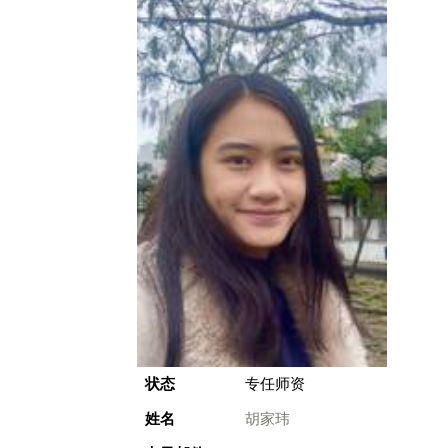
状态
专任师资
姓名
胡家玮