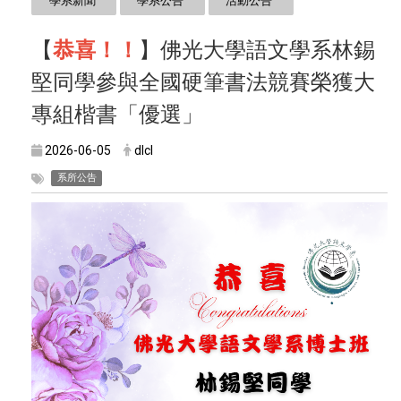
學系新聞
學系公告
活動公告
【
恭喜！！
】佛光大學語文學系林錫
堅同學參與全國硬筆書法競賽榮獲大
專組楷書「優選」
2026-06-05
dlcl
系所公告