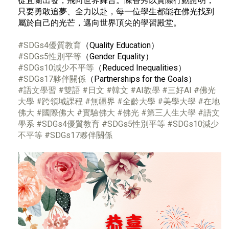
從宜蘭出發，飛向世界舞台。陳香秀以實際行動證明，
只要勇敢追夢、全力以赴，每一位學生都能在佛光找到
屬於自己的光芒，邁向世界頂尖的學習殿堂。
#SDGs4優質教育
（Quality Education）
#SDGs5性別平等
（Gender Equality）
#SDGs10減少不平等
（Reduced Inequalities）
#SDGs17夥伴關係
（Partnerships for the Goals）
#語文學習
#雙語
#日文
#韓文
#AI教學
#三好AI
#佛光
大學
#跨領域課程
#無疆界
#全齡大學
#美學大學
#在地
佛大
#國際佛大
#實驗佛大
#佛光
#第三人生大學
#語文
學系
#SDGs4優質教育
#SDGs5性別平等
#SDGs10減少
不平等
#SDGs17夥伴關係