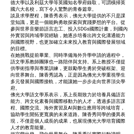
德大學以及利茲大學等英國知名學府錄取，可謂橫掃英
國六大名校，寫下令人驚艷的青春篇章。
談及求學歷程，陳香秀表示，佛光大學提供的不只是課
堂知識，更是一個能夠勇敢探索與實踐夢想的平台。從
參與世界音樂節語言志工、投入SDGs國際計畫，到國內
外實習與跨域學習經驗，她逐步培養出跨文化溝通能力
與國際視野，也更加確立未來投入教育與國際發展領域
的目標。
在她挑戰提前畢業、同時準備海外升學申請的過程中，
語文學系教師團隊也一路陪伴與支持。系上教授不僅提
供學術指導與專業訓練，更鼓勵學生勇於突破框架、迎
向世界舞台。陳香秀認為，正是因為佛光大學重視學生
多元發展與國際接軌，才能讓她一步步走向世界頂尖學
府。
佛光大學語文學系表示，系上長期致力於培養具備語言
能力、跨文化素養與國際移動力的人才，透過多語言課
程、國際交流、海外實習及AI與數位應用等跨域培育，
協助學生開拓更寬廣的未來道路。陳香秀同學的優異表
現，不僅是個人成長的成果，也展現佛光大學培育國際
人才的教育能量。