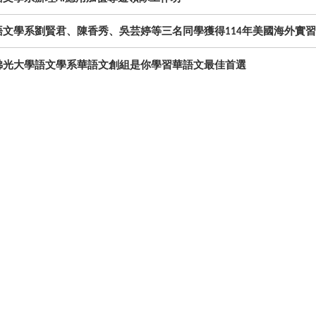
語文學系劉賢君、陳香秀、吳芸婷等三名同學獲得
年美國海外實習
114
佛光大學語文學系華語文創組是你學習華語文最佳首選
語文學系古典詩的吟唱與結社