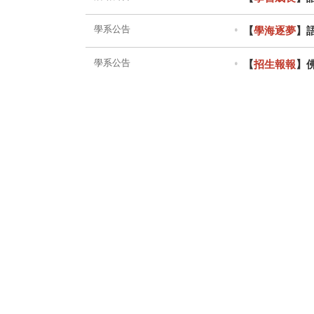
學系公告
【
學海逐夢
】
學系公告
【
招生報報
】
活動公告
【
學術活動
】
電話：886-3-9871000轉21701
傳真：886-3-9876144
E-Mail：dlcl@mail.fgu.edu.tw