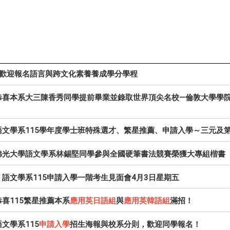
歡迎報名語言與跨文化素養養成學分學程
恭喜本系大三陳香秀同學提前畢業並錄取世界頂尖名校—倫敦大學學院
語文學系115學年度學士班特殊選才、繁星推薦、申請入學～三元及
佛光大學語文學系林錫堅同學參與全國硬筆書法競賽榮獲大專組楷書
】語文學系115申請入學一階考生見面會4月3日星期五
恭喜115繁星推薦本系
應用英日語組
與
應用英韓語組
滿招！
文學系115
申請入學
招生海報與校系分則，歡迎同學報名！