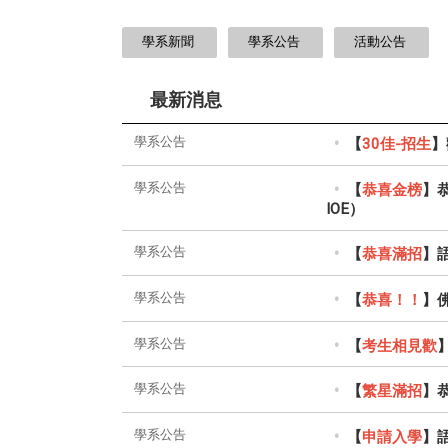
:::
學系新聞
學系公告
活動公告
最新消息
學系公告
【
30佳-招生
】
學系公告
【
恭喜金榜
】
IOE）
學系公告
【
恭喜滿招
】
學系公告
【
恭喜！！
】
學系公告
【
考生
相
見歡
學系公告
【
繁星滿招
】
學系公告
【
申請入學
】語